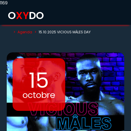
1169
O
X
Y
D
O
Agenda
15.10.2025 VICIOUS MÂLES DAY
15
octobre