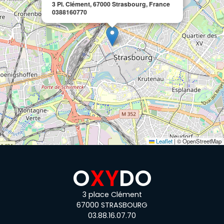
3 Pl. Clément, 67000 Strasbourg, France
0388160770
Leaflet
|
© OpenStreetMap
O
X
Y
D
O
3 place Clément
67000 STRASBOURG
03.88.16.07.70