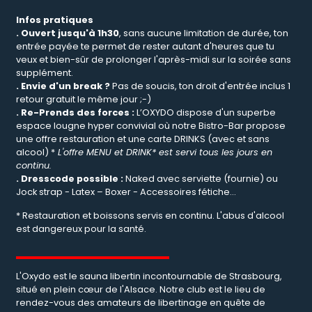
Infos pratiques
. Ouvert jusqu'à 1h30
, sans aucune limitation de durée, ton
entrée payée te permet de rester autant d'heures que tu
veux et bien-sûr de prolonger l'après-midi sur la soirée sans
supplément.
. Envie d'un break ?
Pas de soucis, ton droit d'entrée inclus 1
retour gratuit le même jour ;-)
. Re-Prends des forces :
L’OXYDO dispose d'un superbe
espace lougne hyper convivial où notre Bistro-Bar propose
une offre restauration et une carte DRINKS (avec et sans
alcool) *
L'offre MENU et DRINK* est servi tous les jours en
continu.
. Dresscode possible :
Naked avec serviette (fournie) ou
Jock strap - Latex – Boxer - Accessoires fétiche...
* Restauration et boissons servis en continu. L'abus d'alcool
est dangereux pour la santé.
L'Oxydo est le sauna libertin incontournable de Strasbourg,
situé en plein cœur de l'Alsace. Notre club est le lieu de
rendez-vous des amateurs de libertinage en quête de